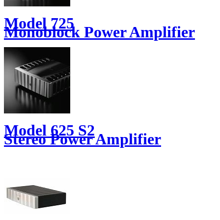
Model 725
Monoblock Power Amplifier
Model 625 S2
Stereo Power Amplifier